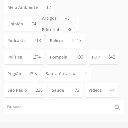
Meio Ambiente
12
Artigos
43
Opinião
94
Editorial
30
Podcasts
718
Polícia
1.113
Política
1.274
Pompeia
106
POP
642
Região
898
Santa Catarina
2
São Paulo
238
Saúde
172
Vídeos
44