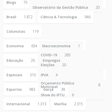
Blogs
75
Observatório da Gestão Pública
20
Brasil
1.872
Ciência & Tecnologia
946
Colunistas
119
Economia
654
Macroeconomia
1
COVID-19
265
Educação
26
Empregos
223
Eleições
20
Especiais
310
IPVA
4
Orçamento Público
8
Municipal
Esportes
983
Garça
38
Show do IPTU
6
Internacional
1.313
Marília
2.315