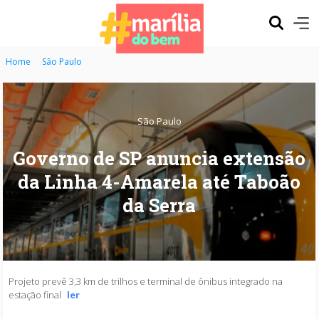
Home
São Paulo
São Paulo
Governo de SP anuncia extensão
da Linha 4-Amarela até Taboão
da Serra
Projeto prevê 3,3 km de trilhos e terminal de ônibus integrado na
estação final
ler