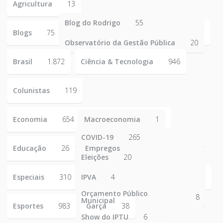
Agricultura
13
Blog do Rodrigo
55
Blogs
75
Observatório da Gestão Pública
20
Brasil
1.872
Ciência & Tecnologia
946
Colunistas
119
Economia
654
Macroeconomia
1
COVID-19
265
Educação
26
Empregos
223
Eleições
20
Especiais
310
IPVA
4
Orçamento Público
8
Municipal
Esportes
983
Garça
38
Show do IPTU
6