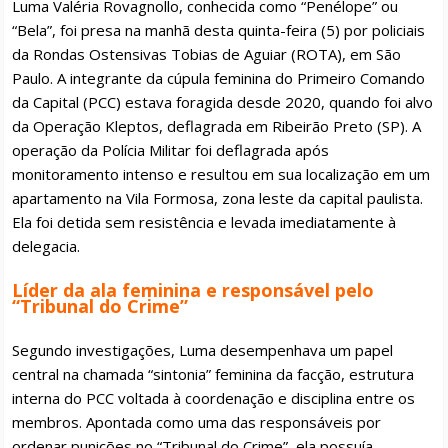
Luma Valéria Rovagnollo, conhecida como “Penélope” ou
“Bela”, foi presa na manhã desta quinta-feira (5) por policiais
da Rondas Ostensivas Tobias de Aguiar (ROTA), em São
Paulo. A integrante da cúpula feminina do Primeiro Comando
da Capital (PCC) estava foragida desde 2020, quando foi alvo
da Operação Kleptos, deflagrada em Ribeirão Preto (SP). A
operação da Polícia Militar foi deflagrada após
monitoramento intenso e resultou em sua localização em um
apartamento na Vila Formosa, zona leste da capital paulista.
Ela foi detida sem resistência e levada imediatamente à
delegacia.
Líder da ala feminina e responsável pelo
“Tribunal do Crime”
Segundo investigações, Luma desempenhava um papel
central na chamada “sintonia” feminina da facção, estrutura
interna do PCC voltada à coordenação e disciplina entre os
membros. Apontada como uma das responsáveis por
ordenar punições no “Tribunal do Crime”, ela possuía