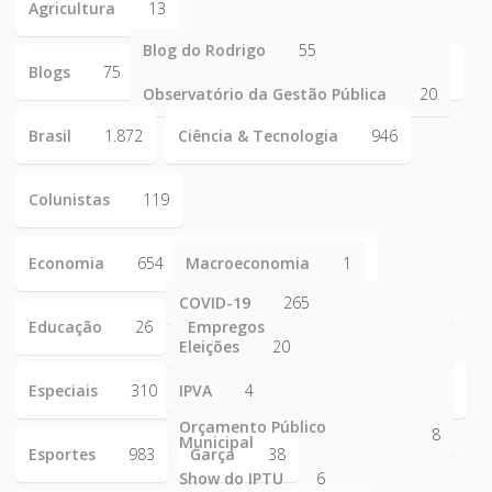
Agricultura
13
Blog do Rodrigo
55
Blogs
75
Observatório da Gestão Pública
20
Brasil
1.872
Ciência & Tecnologia
946
Colunistas
119
Economia
654
Macroeconomia
1
COVID-19
265
Educação
26
Empregos
223
Eleições
20
Especiais
310
IPVA
4
Orçamento Público
8
Municipal
Esportes
983
Garça
38
Show do IPTU
6