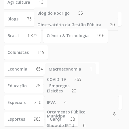
Agricultura
13
Blog do Rodrigo
55
Blogs
75
Observatório da Gestão Pública
20
Brasil
1.872
Ciência & Tecnologia
946
Colunistas
119
Economia
654
Macroeconomia
1
COVID-19
265
Educação
26
Empregos
223
Eleições
20
Especiais
310
IPVA
4
Orçamento Público
8
Municipal
Esportes
983
Garça
38
Show do IPTU
6