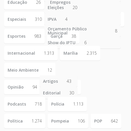
Educação
26
Empregos
223
Eleições
20
Especiais
310
IPVA
4
Orçamento Público
8
Municipal
Esportes
983
Garça
38
Show do IPTU
6
Internacional
1.313
Marília
2.315
Meio Ambiente
12
Artigos
43
Opinião
94
Editorial
30
Podcasts
718
Polícia
1.113
Política
1.274
Pompeia
106
POP
642