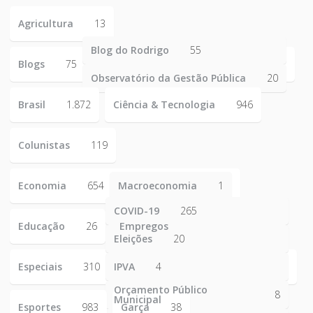
Agricultura
13
Blog do Rodrigo
55
Blogs
75
Observatório da Gestão Pública
20
Brasil
1.872
Ciência & Tecnologia
946
Colunistas
119
Economia
654
Macroeconomia
1
COVID-19
265
Educação
26
Empregos
223
Eleições
20
Especiais
310
IPVA
4
Orçamento Público
8
Municipal
Esportes
983
Garça
38