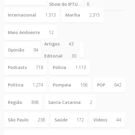
Show do IPTU
6
Internacional
1.313
Marília
2.315
Meio Ambiente
12
Artigos
43
Opinião
94
Editorial
30
Podcasts
718
Polícia
1.113
Política
1.274
Pompeia
106
POP
642
Região
898
Santa Catarina
2
São Paulo
238
Saúde
172
Vídeos
44