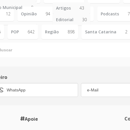
o Municipal
8
Artigos
43
12
Opinião
94
Podcasts
7
6
Editorial
30
6
POP
642
Região
898
Santa Catarina
2
eiro
Co
Apoie