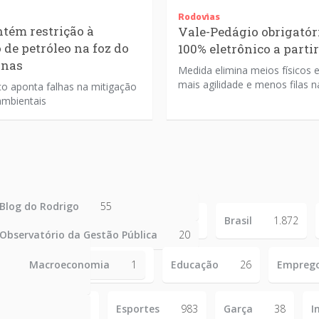
Rodovias
tém restrição à
Vale-Pedágio obrigatór
 de petróleo na foz do
100% eletrônico a parti
onas
Medida elimina meios físicos 
mais agilidade e menos filas n
co aponta falhas na mitigação
ambientais
Blog do Rodrigo
55
Brasil
1.872
Observatório da Gestão Pública
20
654
Macroeconomia
1
Educação
26
Empreg
Esportes
983
Garça
38
I