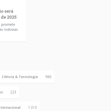
io será
r de 2025
e promete
as rodovias
Ciência & Tecnologia
946
os
223
nternacional
1.313