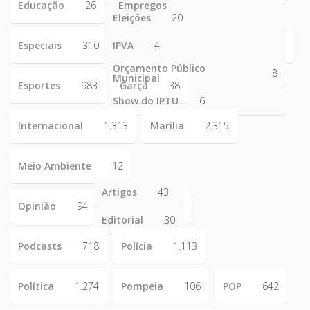
Educação
26
Empregos
223
Eleições
20
Especiais
310
IPVA
4
Orçamento Público
8
Municipal
Esportes
983
Garça
38
Show do IPTU
6
Internacional
1.313
Marília
2.315
Meio Ambiente
12
Artigos
43
Opinião
94
Editorial
30
Podcasts
718
Polícia
1.113
Política
1.274
Pompeia
106
POP
642