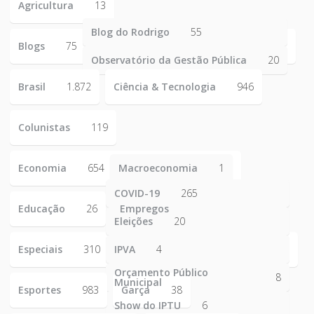
Agricultura
13
Blog do Rodrigo
55
Blogs
75
Observatório da Gestão Pública
20
Brasil
1.872
Ciência & Tecnologia
946
Colunistas
119
Economia
654
Macroeconomia
1
COVID-19
265
Educação
26
Empregos
223
Eleições
20
Especiais
310
IPVA
4
Orçamento Público
8
Municipal
Esportes
983
Garça
38
Show do IPTU
6