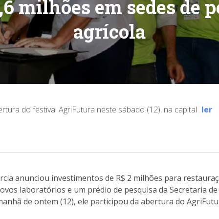
,6 milhões em sedes de 
agrícola
rtura do festival AgriFutura neste sábado (12), na capital
ler
cia anunciou investimentos de R$ 2 milhões para restauraçã
novos laboratórios e um prédio de pesquisa da Secretaria de
manhã de ontem (12), ele participou da abertura do AgriFutur