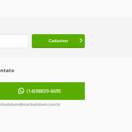
ntato
(14)98839-6695
riliadobem@mariliadobem.com.br