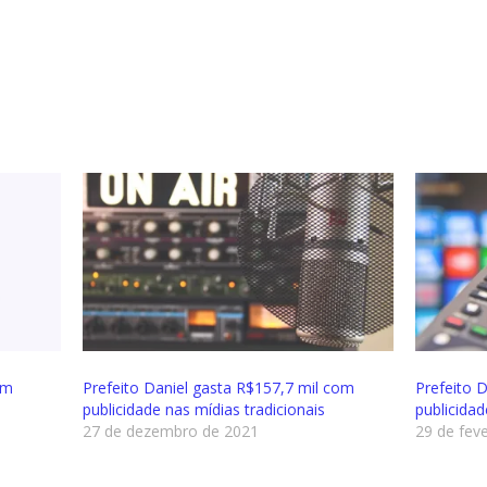
om
Prefeito Daniel gasta R$157,7 mil com
Prefeito 
publicidade nas mídias tradicionais
publicida
27 de dezembro de 2021
29 de fev