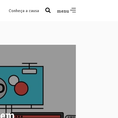
Conheça a causa
menu
l em