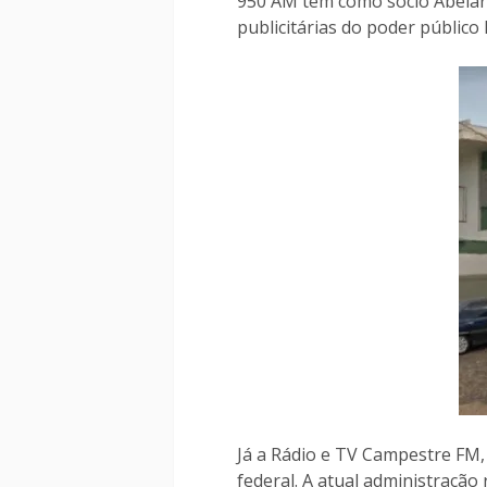
950 AM tem como sócio Abelar
publicitárias do poder público l
Já a Rádio e TV Campestre FM, 
federal. A atual administraçã