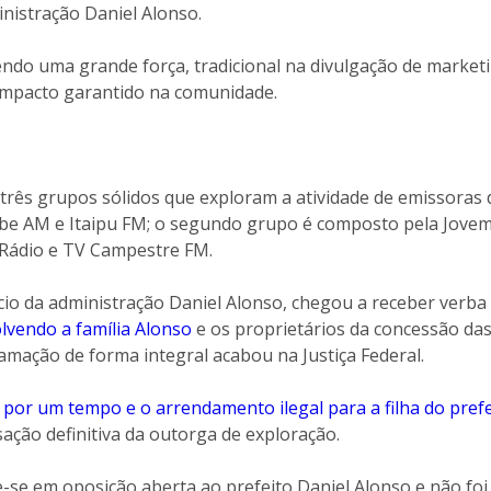
nistração Daniel Alonso.
ndo uma grande força, tradicional na divulgação de marketi
 impacto garantido na comunidade.
 três grupos sólidos que exploram a atividade de emissoras 
be AM e Itaipu FM; o segundo grupo é composto pela Jovem
a Rádio e TV Campestre FM.
nício da administração Daniel Alonso, chegou a receber verba 
lvendo a família Alonso
e os proprietários da concessão da
mação de forma integral acabou na Justiça Federal.
 por um tempo e o arrendamento ilegal para a filha do prefe
sação definitiva da outorga de exploração.
-se em oposição aberta ao prefeito Daniel Alonso e não fo