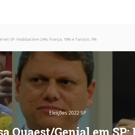
 em SP: Haddad tem 24%; França, 18% e Tarcísio, 9%
Eleições 2022 SP
sa Quaest/Genial em SP: