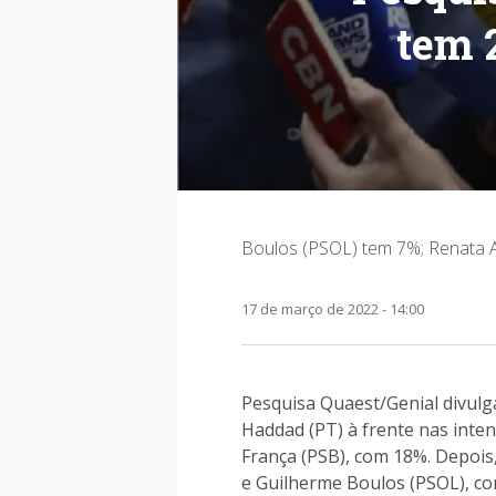
tem 2
Boulos (PSOL) tem 7%; Renata 
17 de março de 2022 - 14:00
Pesquisa Quaest/Genial divul
Haddad (PT) à frente nas inte
França (PSB), com 18%. Depois,
e Guilherme Boulos (PSOL), c