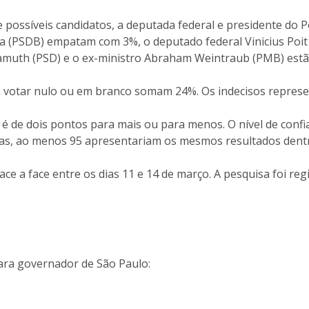
possíveis candidatos, a deputada federal e presidente do 
a (PSDB) empatam com 3%, o deputado federal Vinicius Poit 
Ramuth (PSD) e o ex-ministro Abraham Weintraub (PMB) est
m votar nulo ou em branco somam 24%. Os indecisos repres
 de dois pontos para mais ou para menos. O nível de confia
das, ao menos 95 apresentariam os mesmos resultados dent
e a face entre os dias 11 e 14 de março. A pesquisa foi regi
ara governador de São Paulo: