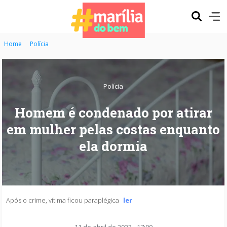
Home
Polícia
Polícia
Homem é condenado por atirar
em mulher pelas costas enquanto
ela dormia
Após o crime, vítima ficou paraplégica
ler