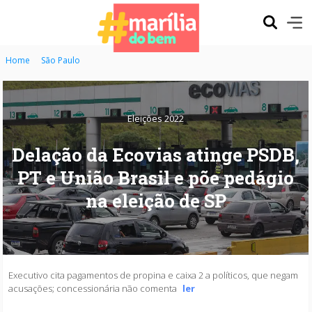
Home
São Paulo
Eleições 2022
Delação da Ecovias atinge PSDB,
PT e União Brasil e põe pedágio
na eleição de SP
Executivo cita pagamentos de propina e caixa 2 a políticos, que negam
acusações; concessionária não comenta
ler