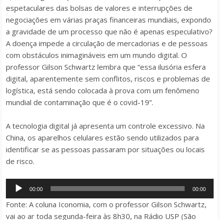
espetaculares das bolsas de valores e interrupções de
negociações em várias praças financeiras mundiais, expondo
a gravidade de um processo que não é apenas especulativo?
A doença impede a circulação de mercadorias e de pessoas
com obstáculos inimagináveis em um mundo digital. O
professor Gilson Schwartz lembra que “essa ilusória esfera
digital, aparentemente sem conflitos, riscos e problemas de
logística, está sendo colocada à prova com um fenômeno
mundial de contaminação que é o covid-19”.
A tecnologia digital já apresenta um controle excessivo. Na
China, os aparelhos celulares estão sendo utilizados para
identificar se as pessoas passaram por situações ou locais
de risco.
Tocador
00:00
00:00
de
Fonte: A coluna Iconomia, com o professor Gilson Schwartz,
áudio
vai ao ar toda segunda-feira às 8h30, na Rádio USP (São