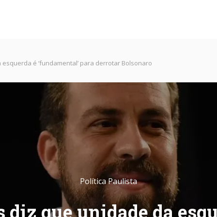
 esquerda é ‘fundamental’ para derrotar Bolsonaro
Política Paulista
 diz que unidade da esqu