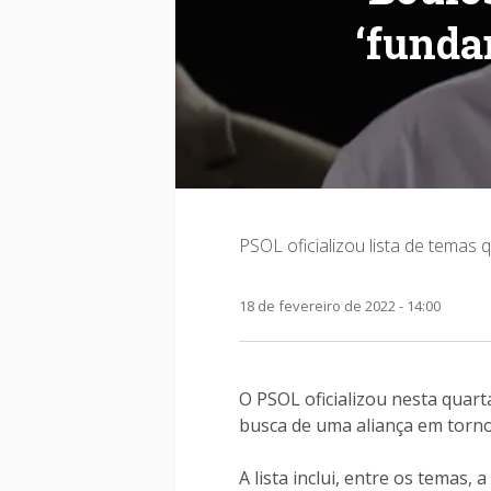
‘funda
PSOL oficializou lista de temas
18 de fevereiro de 2022 - 14:00
O PSOL oficializou nesta quar
busca de uma aliança em torno 
A lista inclui, entre os temas,