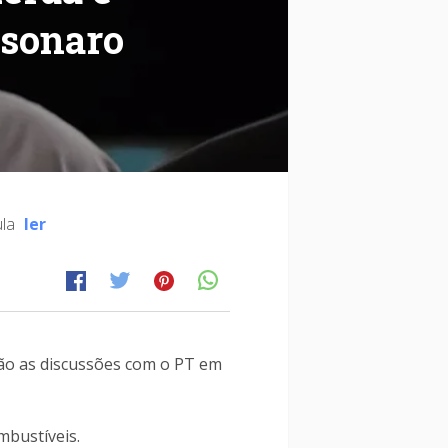
lsonaro
ula
ler
rão as discussões com o PT em
mbustíveis.