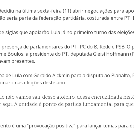
ecidiu na última sexta-feira (11) abrir negociações para ap
 não seria parte da federação partidária, costurada entre PT,
e siglas que apoiarão Lula já no primeiro turno das eleiçõe
 presença de parlamentares do PT, PC do B, Rede e PSB. O 
me Boulos, a presidente do PT, deputada Gleisi Hoffmann (P
avam presentes.
pa de Lula com Geraldo Alckmin para a disputa ao Planalto,
sonaro nas eleições deste ano.
que não vamos sair desse atoleiro, dessa encruzilhada hist
r aqui. A unidade é ponto de partida fundamental para que
ento é uma “provocação positiva” para lançar temas para d