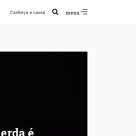
Conheça a causa
menu
erda é