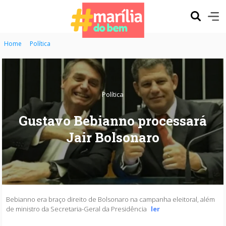
Home
Política
Política
Gustavo Bebianno processará
Jair Bolsonaro
Bebianno era braço direito de Bolsonaro na campanha eleitoral, além
de ministro da Secretaria-Geral da Presidência
ler