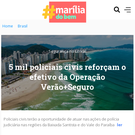
Home
Brasil
Segurança no Litoral
5 mil policiais civis reforçam o
efetivo da Operação
Verão+Seguro
Policiais civis terão a oportunidade de atuar nas ações de polícia
judiciária nas regiões da Baixada Santista e do Vale do Paraíba
ler