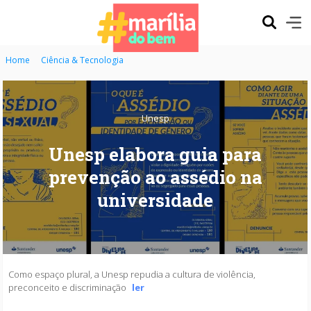
Home
Ciência & Tecnologia
Unesp
Unesp elabora guia para
prevenção ao assédio na
universidade
Como espaço plural, a Unesp repudia a cultura de violência,
preconceito e discriminação
ler