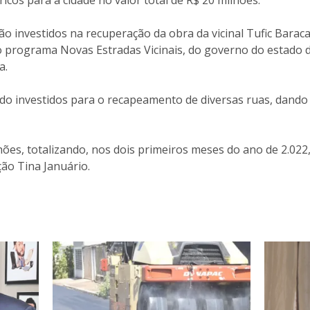
icos para a cidade no valor total de R$ 20 milhões.
ão investidos na recuperação da obra da vicinal Tufic Baraca
do programa Novas Estradas Vicinais, do governo do estado d
a.
ndo investidos para o recapeamento de diversas ruas, dand
hões, totalizando, nos dois primeiros meses do ano de 2.022
ão Tina Januário.