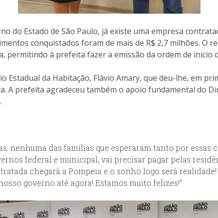
verno do Estado de São Paulo, já existe uma empresa contrat
timentos conquistados foram de mais de R$ 2,7 milhões. O re
, permitindo à prefeita fazer a emissão da ordem de início d
rio Estadual da Habitação, Flávio Amary, que deu-lhe, em pr
ra. A prefeita agradeceu também o apoio fundamental do Di
.
s: nenhuma das famílias que esperaram tanto por essas ca
rnos federal e municipal, vai precisar pagar pelas residê
tratada chegará a Pompeia e o sonho logo será realidade
nosso governo até agora! Estamos muito felizes!”