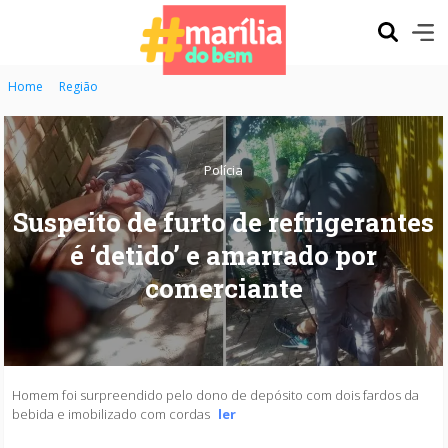
Home
Região
Polícia
Suspeito de furto de refrigerantes
é ‘detido’ e amarrado por
comerciante
Homem foi surpreendido pelo dono de depósito com dois fardos da
bebida e imobilizado com cordas
ler