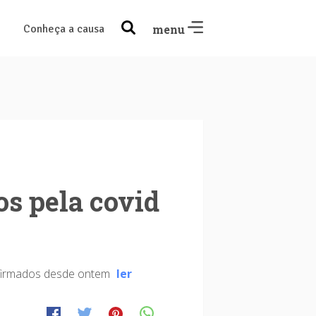
Conheça a causa
menu
os pela covid
nfirmados desde ontem
ler