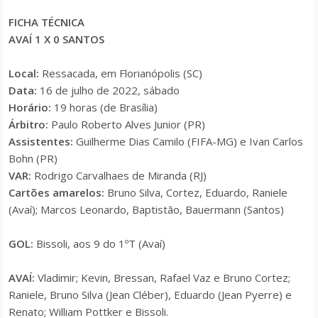
FICHA TÉCNICA
AVAÍ 1 X 0 SANTOS
Local:
Ressacada, em Florianópolis (SC)
Data:
16 de julho de 2022, sábado
Horário:
19 horas (de Brasília)
Árbitro:
Paulo Roberto Alves Junior (PR)
Assistentes:
Guilherme Dias Camilo (FIFA-MG) e Ivan Carlos
Bohn (PR)
VAR:
Rodrigo Carvalhaes de Miranda (RJ)
Cartões amarelos:
Bruno Silva, Cortez, Eduardo, Raniele
(Avaí); Marcos Leonardo, Baptistão, Bauermann (Santos)
GOL:
Bissoli, aos 9 do 1ºT (Avaí)
AVAÍ:
Vladimir; Kevin, Bressan, Rafael Vaz e Bruno Cortez;
Raniele, Bruno Silva (Jean Cléber), Eduardo (Jean Pyerre) e
Renato; William Pottker e Bissoli.