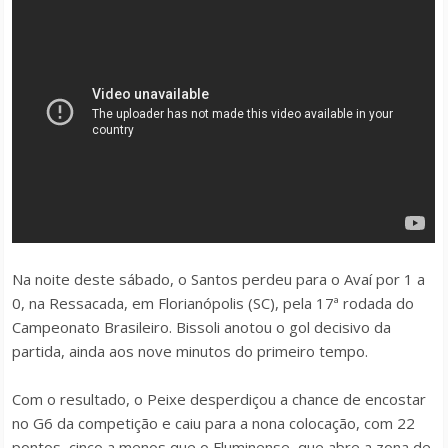
Na noite deste sábado, o Santos perdeu para o Avaí por 1 a
0, na Ressacada, em Florianópolis (SC), pela 17ª rodada do
Campeonato Brasileiro. Bissoli anotou o gol decisivo da
partida, ainda aos nove minutos do primeiro tempo.
Com o resultado, o Peixe desperdiçou a chance de encostar
no G6 da competição e caiu para a nona colocação, com 22
pontos, cinco a menos que o Fluminense, que abre a zona de