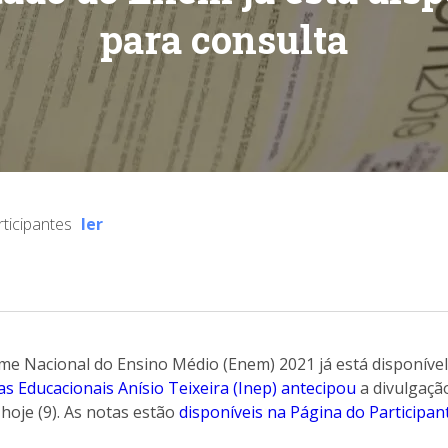
para consulta
rticipantes
ler
me Nacional do Ensino Médio (Enem) 2021 já está disponível
s Educacionais Anísio Teixeira (Inep) antecipou
a divulgação
 hoje (9). As notas estão
disponíveis na Página do Participan