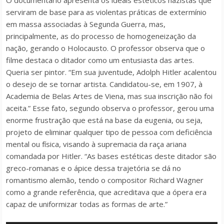
O documentário apresenta os ideais estéticos nazistas que
serviram de base para as violentas práticas de extermínio
em massa associadas à Segunda Guerra, mas,
principalmente, as do processo de homogeneização da
nação, gerando o Holocausto. O professor observa que o
filme destaca o ditador como um entusiasta das artes.
Queria ser pintor. “Em sua juventude, Adolph Hitler acalentou
o desejo de se tornar artista. Candidatou-se, em 1907, à
Academia de Belas Artes de Viena, mas sua inscrição não foi
aceita.” Esse fato, segundo observa o professor, gerou uma
enorme frustração que está na base da eugenia, ou seja,
projeto de eliminar qualquer tipo de pessoa com deficiência
mental ou física, visando à supremacia da raça ariana
comandada por Hitler. “As bases estéticas deste ditador são
greco-romanas e o ápice dessa trajetória se dá no
romantismo alemão, tendo o compositor Richard Wagner
como a grande referência, que acreditava que a ópera era
capaz de uniformizar todas as formas de arte.”