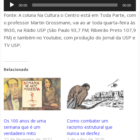
Tocador
00:00
00:00
de
Fonte: A coluna Na Cultura o Centro está em Toda Parte, com
áudio
o professor Martin Grossmann, vai ao ar toda quarta-feira às
9h30, na Rádio USP (São Paulo 93,7 FM; Ribeirão Preto 107,9
FM) e também no Youtube, com produção do Jornal da USP e
TV USP.
Relacionado
Os 100 anos de uma
Como combater um
semana que é um
racismo estrutural que
verdadeiro mito
nunca se desfez
22 de fevereiro de 2022
2 de julho de 2020