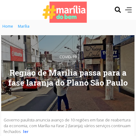
Home
Marília
COVID-19
Região de Marília passa para a
fase laranja do Plano São Paulo
Governo paulista anuncia avanço de 10 regiões em fase de reabertura
da economia, com Marília na Fase 2 (laranja); vários serviços continuam
fechados
ler