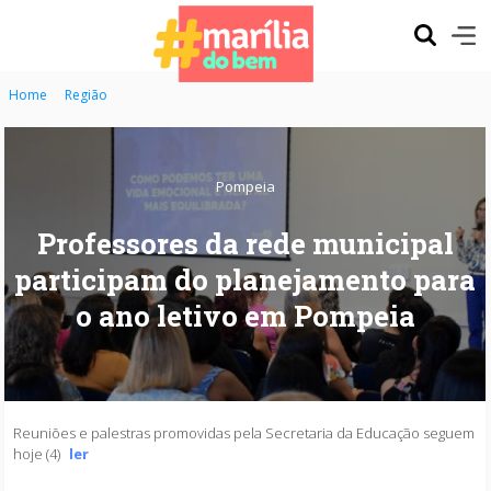
Home
Região
Pompeia
Professores da rede municipal
participam do planejamento para
o ano letivo em Pompeia
Reuniões e palestras promovidas pela Secretaria da Educação seguem
hoje (4)
ler