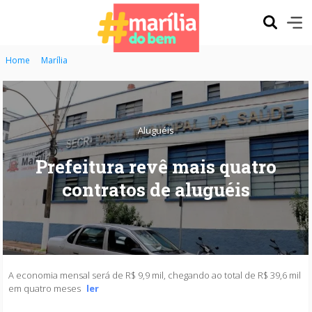
Home
Marília
Aluguéis
Prefeitura revê mais quatro
contratos de aluguéis
A economia mensal será de R$ 9,9 mil, chegando ao total de R$ 39,6 mil
em quatro meses
ler