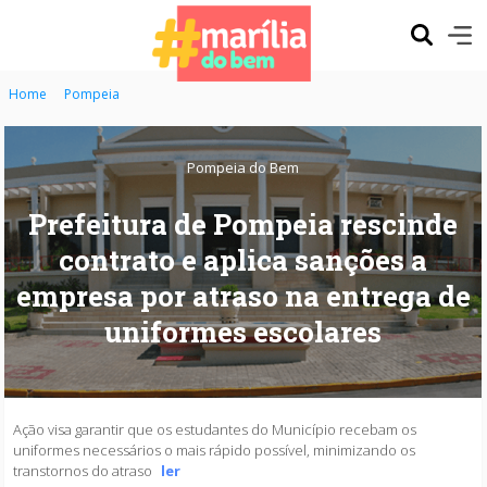
Home
Pompeia
Pompeia do Bem
Prefeitura de Pompeia rescinde
contrato e aplica sanções a
empresa por atraso na entrega de
uniformes escolares
Ação visa garantir que os estudantes do Município recebam os
uniformes necessários o mais rápido possível, minimizando os
transtornos do atraso
ler