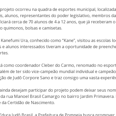
rojeto ocorreu na quadra de esportes municipal, localizada
s, alunos, representantes do poder legislativo, membros d
ficiará cerca de 70 alunos de 4 a 12 anos, que já receberam 
ndo quimonos, bolsas e camisetas.
Kanefumi Ura, conhecido como “Kane”, visitou as escolas loc
s e alunos interessados tiveram a oportunidade de preencher
rtes.
terá como coordenador Cleber do Carmo, renomado no esport
, além de ter sido vice-campeão mundial individual e campeã
ão de Judô Corpore Sano e traz consigo uma vasta experiê
ainda desejam participar do projeto podem deixar seus nome
da rua Manoel Brasil Camargo no bairro Jardim Primavera. P
e da Certidão de Nascimento.
duca Judô Brasil, a Prefeitura de Pompeia busca promover a