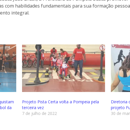
ças com habilidades fundamentais para sua formação pesso
nto integral.
quistam
Projeto Pista Certa volta a Pompeia pela
Diretoria
ibol da
terceira vez
projeto F
7 de julho de 2022
30 de mar