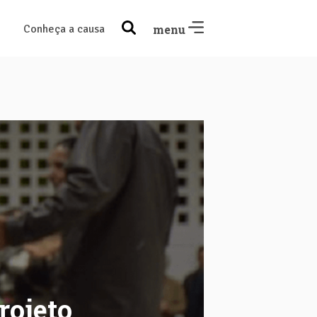
Conheça a causa
menu
rojeto