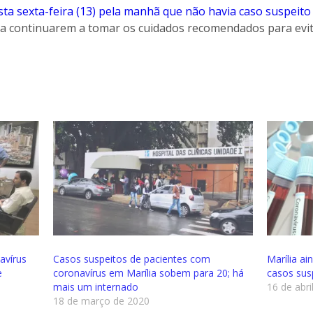
sta sexta-feira (13) pela manhã que não havia caso suspeito
ra continuarem a tomar os cuidados recomendados para evit
avírus
Casos suspeitos de pacientes com
Marília a
e
coronavírus em Marília sobem para 20; há
casos sus
mais um internado
16 de abri
18 de março de 2020