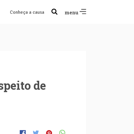
Conheça a causa
menu
speito de