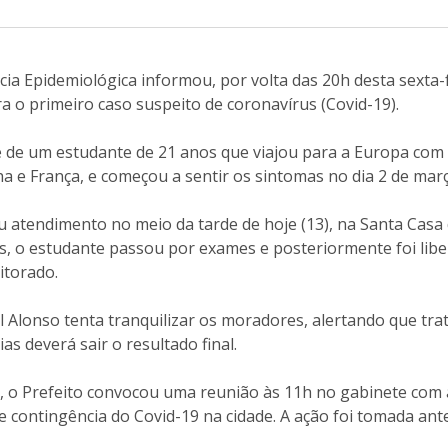
cia Epidemiológica informou, por volta das 20h desta sexta-f
ra o primeiro caso suspeito de coronavírus (Covid-19).
 de um estudante de 21 anos que viajou para a Europa com a
ha e França, e começou a sentir os sintomas no dia 2 de març
atendimento no meio da tarde de hoje (13), na Santa Casa 
s, o estudante passou por exames e posteriormente foi libe
itorado.
l Alonso tenta tranquilizar os moradores, alertando que tr
s deverá sair o resultado final.
, o Prefeito convocou uma reunião às 11h no gabinete com 
e contingência do Covid-19 na cidade. A ação foi tomada ant