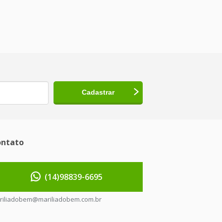
ntato
(14)98839-6695
riliadobem@mariliadobem.com.br