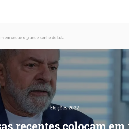
am em xeque o grande sonho de Lula
Eleições 2022
sas recentes colocam em 