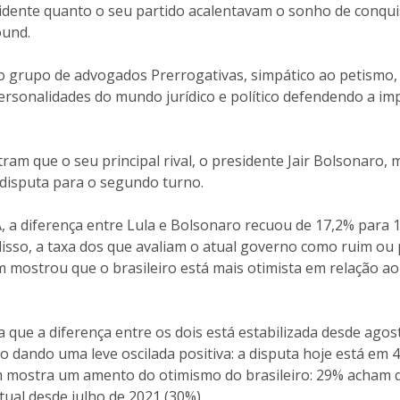
idente quanto o seu partido acalentavam o sonho de conquis
ound.
 grupo de advogados Prerrogativas, simpático ao petismo
personalidades do mundo jurídico e político defendendo a imp
ram que o seu principal rival, o presidente Jair Bolsonaro,
a disputa para o segundo turno.
a diferença entre Lula e Bolsonaro recuou de 17,2% para 
disso, a taxa dos que avaliam o atual governo como ruim ou
mostrou que o brasileiro está mais otimista em relação ao
 que a diferença entre os dois está estabilizada desde agos
o dando uma leve oscilada positiva: a disputa hoje está em
 mostra um amento do otimismo do brasileiro: 29% acham 
ual desde julho de 2021 (30%).