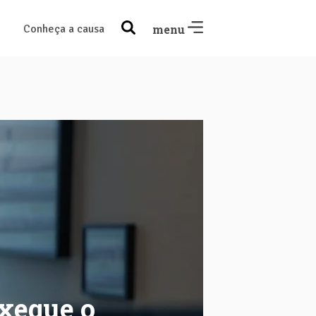
Conheça a causa
menu
xeque o