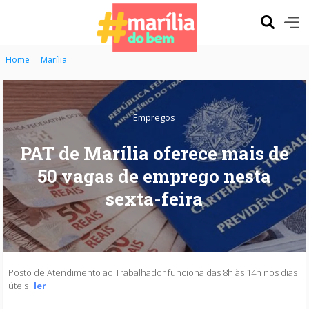
Home
Marília
Empregos
PAT de Marília oferece mais de
50 vagas de emprego nesta
sexta-feira
Posto de Atendimento ao Trabalhador funciona das 8h às 14h nos dias
úteis
ler