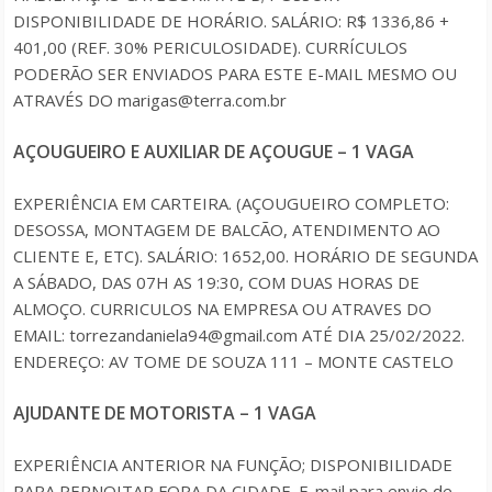
DISPONIBILIDADE DE HORÁRIO. SALÁRIO: R$ 1336,86 +
401,00 (REF. 30% PERICULOSIDADE). CURRÍCULOS
PODERÃO SER ENVIADOS PARA ESTE E-MAIL MESMO OU
ATRAVÉS DO marigas@terra.com.br
AÇOUGUEIRO E AUXILIAR DE AÇOUGUE – 1 VAGA
EXPERIÊNCIA EM CARTEIRA. (AÇOUGUEIRO COMPLETO:
DESOSSA, MONTAGEM DE BALCÃO, ATENDIMENTO AO
CLIENTE E, ETC). SALÁRIO: 1652,00. HORÁRIO DE SEGUNDA
A SÁBADO, DAS 07H AS 19:30, COM DUAS HORAS DE
ALMOÇO. CURRICULOS NA EMPRESA OU ATRAVES DO
EMAIL: torrezandaniela94@gmail.com ATÉ DIA 25/02/2022.
ENDEREÇO: AV TOME DE SOUZA 111 – MONTE CASTELO
AJUDANTE DE MOTORISTA – 1 VAGA
EXPERIÊNCIA ANTERIOR NA FUNÇÃO; DISPONIBILIDADE
PARA PERNOITAR FORA DA CIDADE. E-mail para envio de