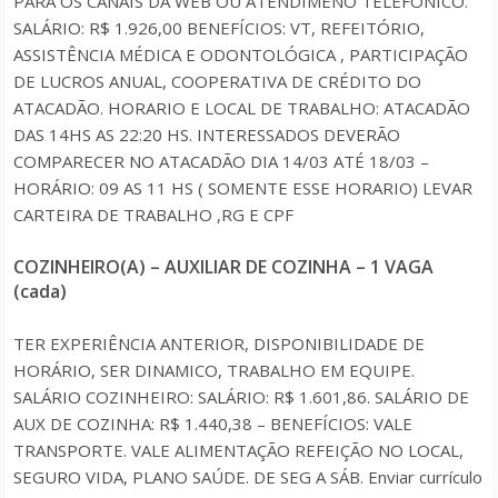
PARA OS CANAIS DA WEB OU ATENDIMENO TELEFÔNICO.
SALÁRIO: R$ 1.926,00 BENEFÍCIOS: VT, REFEITÓRIO,
ASSISTÊNCIA MÉDICA E ODONTOLÓGICA , PARTICIPAÇÃO
DE LUCROS ANUAL, COOPERATIVA DE CRÉDITO DO
ATACADÃO. HORARIO E LOCAL DE TRABALHO: ATACADÃO
DAS 14HS AS 22:20 HS. INTERESSADOS DEVERÃO
COMPARECER NO ATACADÃO DIA 14/03 ATÉ 18/03 –
HORÁRIO: 09 AS 11 HS ( SOMENTE ESSE HORARIO) LEVAR
CARTEIRA DE TRABALHO ,RG E CPF
COZINHEIRO(A) – AUXILIAR DE COZINHA – 1 VAGA
(cada)
TER EXPERIÊNCIA ANTERIOR, DISPONIBILIDADE DE
HORÁRIO, SER DINAMICO, TRABALHO EM EQUIPE.
SALÁRIO COZINHEIRO: SALÁRIO: R$ 1.601,86. SALÁRIO DE
AUX DE COZINHA: R$ 1.440,38 – BENEFÍCIOS: VALE
TRANSPORTE. VALE ALIMENTAÇÃO REFEIÇÃO NO LOCAL,
SEGURO VIDA, PLANO SAÚDE. DE SEG A SÁB. Enviar currículo