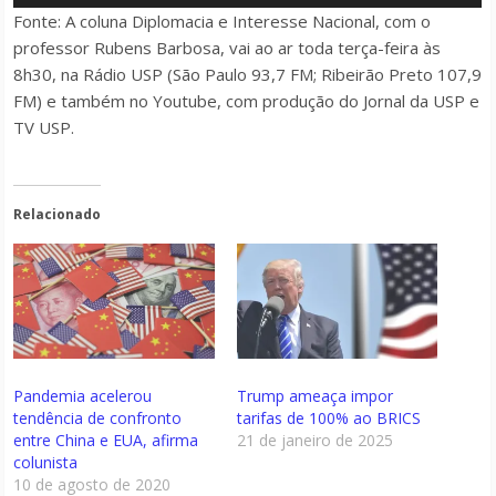
de
Fonte: A coluna
Diplomacia e Interesse Nacional
, com o
áudio
professor Rubens Barbosa, vai ao ar toda terça-feira às
8h30, na Rádio USP (São Paulo 93,7 FM; Ribeirão Preto 107,9
FM) e também no Youtube, com produção do Jornal da USP e
TV USP.
Relacionado
Pandemia acelerou
Trump ameaça impor
tendência de confronto
tarifas de 100% ao BRICS
entre China e EUA, afirma
21 de janeiro de 2025
colunista
10 de agosto de 2020