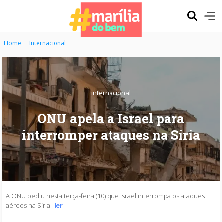
Home
Internacional
internacional
ONU apela a Israel para
interromper ataques na Síria
A ONU pediu nesta terça-feira (10) que Israel interrompa os ataques
aéreos na Síria
ler