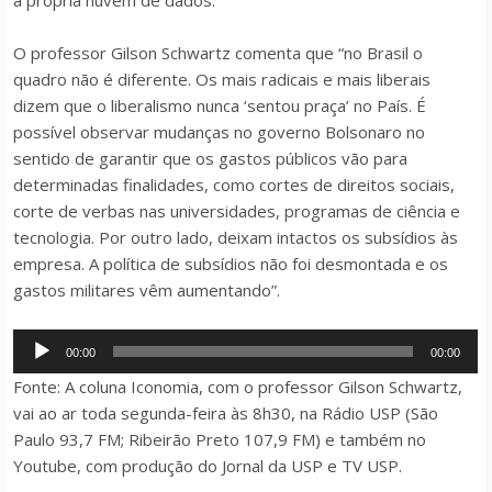
a própria nuvem de dados.
O professor Gilson Schwartz comenta que “no Brasil o
quadro não é diferente. Os mais radicais e mais liberais
dizem que o liberalismo nunca ‘sentou praça’ no País. É
possível observar mudanças no governo Bolsonaro no
sentido de garantir que os gastos públicos vão para
determinadas finalidades, como cortes de direitos sociais,
corte de verbas nas universidades, programas de ciência e
tecnologia. Por outro lado, deixam intactos os subsídios às
empresa. A política de subsídios não foi desmontada e os
gastos militares vêm aumentando”.
Tocador
00:00
00:00
de
Fonte: A coluna Iconomia, com o professor Gilson Schwartz,
áudio
vai ao ar toda segunda-feira às 8h30, na Rádio USP (São
Paulo 93,7 FM; Ribeirão Preto 107,9 FM) e também no
Youtube, com produção do Jornal da USP e TV USP.