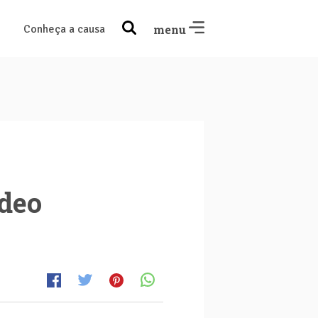
Conheça a causa
menu
ídeo