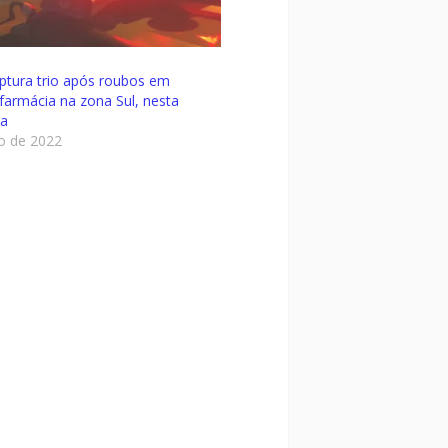
tura trio após roubos em
 farmácia na zona Sul, nesta
da
ho de 2022