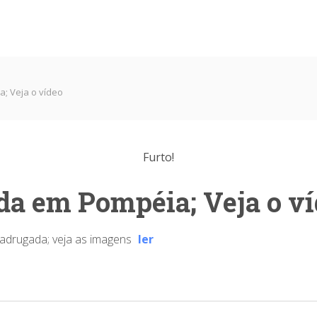
; Veja o vídeo
Furto!
da em Pompéia; Veja o v
madrugada; veja as imagens
ler