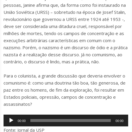
pessoas, Janine afirma que, da forma como foi instaurado na
União Soviética (URSS) – sobretudo na época de Josef Stalin,
revolucionário que governou a URSS entre 1924 até 1953 -,
deve ser considerada uma ditadura cruel, responsável por
milhões de mortes, tendo os campos de concentração e as
execuções arbitrárias características em comum com o
nazismo. Porém, o nazismo é um discurso de ódio e a prática
nazista é a realização desse discurso. Já no comunismo, ao
contrário, o discurso é lindo, mas a prática, não.
Para o colunista, a grande discussão que deveria envolver o
comunismo é: como uma doutrina tão boa, tão generosa, de
paz entre os homens, de fim da exploração, foi resultar em
Estados policiais, opressão, campos de concentração e
assassinatos?
Tocador
00:00
00:00
de
Fonte: Jornal da USP