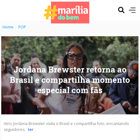
Home
POP
POP
Jordana Brewster retorna ao
Brasil e compartilha momento
especial com fãs
Atriz Jordana Brewster visita o Brasil e compartilha foto, encantando
seguidores.
ler