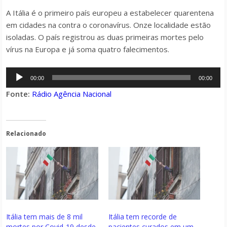
A Itália é o primeiro país europeu a estabelecer quarentena
em cidades na contra o coronavírus. Onze localidade estão
isoladas. O país registrou as duas primeiras mortes pelo
vírus na Europa e já soma quatro falecimentos.
Tocador
00:00
00:00
de
Fonte:
Rádio Agência Nacional
áudio
Relacionado
Itália tem mais de 8 mil
Itália tem recorde de
mortes por Covid-19 desde
pacientes curados em um