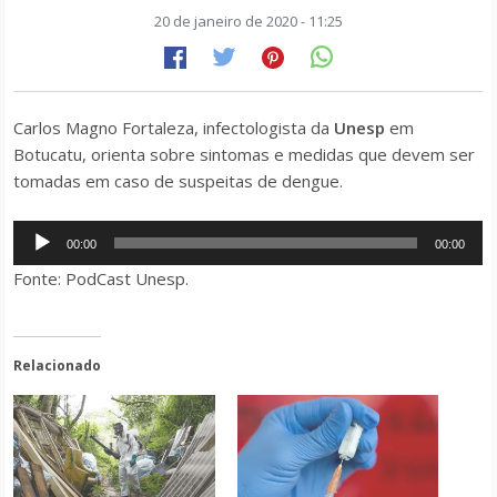
20 de janeiro de 2020 - 11:25
Carlos Magno Fortaleza, infectologista da
Unesp
em
Botucatu, orienta sobre sintomas e medidas que devem ser
tomadas em caso de suspeitas de dengue.
Tocador
00:00
00:00
de
Fonte: PodCast Unesp.
áudio
Relacionado