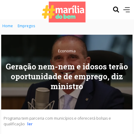
Home
Empregos
Economia
Geração nem-nem e idosos terão
oportunidade de emprego, diz
ministro
Programa tem parceria com municípios e oferecerá bolsas e
qualificação
ler