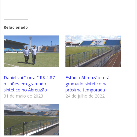
Relacionado
Daniel vai “torrar” R$ 4,87
Estádio Abreuzão terá
milhões em gramado
gramado sintético na
sintético no Abreuzão
próxima temporada
31 de maio de 2023
24 de julho de 2022