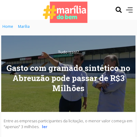
Home
Marília
Tudo isso!?
Gasto com gramado sintético no
Abreuzão pode passar de R$3
Milhões
Entre as empresas participantes da licitação, o menor valor começa em
"apenas" 3 milhões.
ler