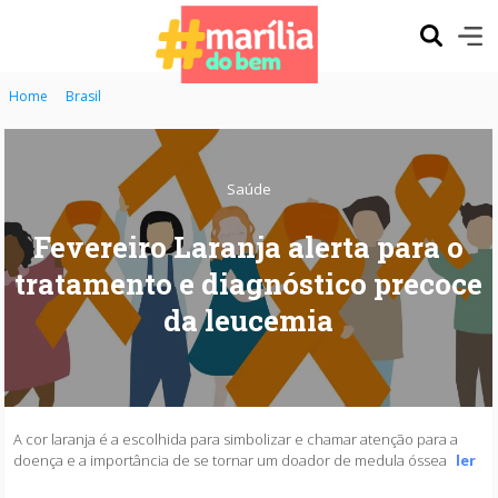
Home
Brasil
Saúde
Fevereiro Laranja alerta para o
tratamento e diagnóstico precoce
da leucemia
A cor laranja é a escolhida para simbolizar e chamar atenção para a
doença e a importância de se tornar um doador de medula óssea
ler