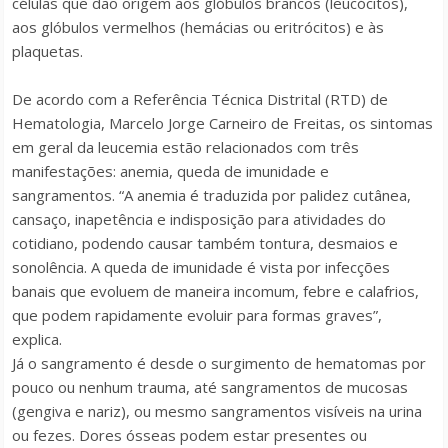
células que dão origem aos glóbulos brancos (leucócitos),
aos glóbulos vermelhos (hemácias ou eritrócitos) e às
plaquetas.
De acordo com a Referência Técnica Distrital (RTD) de
Hematologia, Marcelo Jorge Carneiro de Freitas, os sintomas
em geral da leucemia estão relacionados com três
manifestações: anemia, queda de imunidade e
sangramentos. “A anemia é traduzida por palidez cutânea,
cansaço, inapetência e indisposição para atividades do
cotidiano, podendo causar também tontura, desmaios e
sonolência. A queda de imunidade é vista por infecções
banais que evoluem de maneira incomum, febre e calafrios,
que podem rapidamente evoluir para formas graves”,
explica.
Já o sangramento é desde o surgimento de hematomas por
pouco ou nenhum trauma, até sangramentos de mucosas
(gengiva e nariz), ou mesmo sangramentos visíveis na urina
ou fezes. Dores ósseas podem estar presentes ou