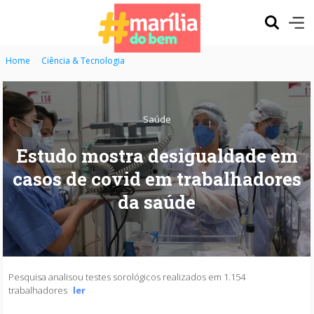
Home
Ciência & Tecnologia
Saúde
Estudo mostra desigualdade em
casos de covid em trabalhadores
da saúde
Pesquisa analisou testes sorológicos realizados em 1.154
trabalhadores
ler