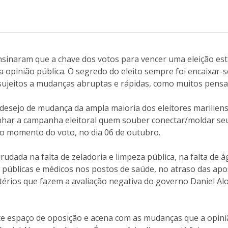
nsinaram que a chave dos votos para vencer uma eleição e
 opinião pública. O segredo do eleito sempre foi encaixar
o sujeitos a mudanças abruptas e rápidas, como muitos pens
o desejo de mudança da ampla maioria dos eleitores marilien
anhar a campanha eleitoral quem souber conectar/moldar se
no momento do voto, no dia 06 de outubro.
grudada na falta de zeladoria e limpeza pública, na falta de 
s públicas e médicos nos postos de saúde, no atraso das ap
itérios que fazem a avaliação negativa do governo Daniel A
e espaço de oposição e acena com as mudanças que a opiniã