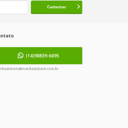
ntato
(14)98839-6695
riliadobem@mariliadobem.com.br