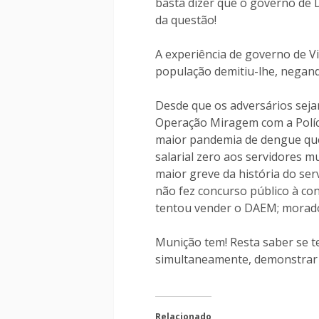
basta dizer que o governo de D
da questão!
A experiência de governo de V
população demitiu-lhe, negand
Desde que os adversários sejam
Operação Miragem com a Polícia
maior pandemia de dengue que
salarial zero aos servidores m
maior greve da história do se
não fez concurso público à co
tentou vender o DAEM; morador
Munição tem! Resta saber se t
simultaneamente, demonstrar q
Relacionado