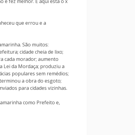
o e fez melhor. E aqui está o x
nheceu que errou e a
Camarinha. São muitos:
eitura; cidade cheia de lixo;
ara cada morador; aumento
 a Lei da Mordaça; produziu a
mácias populares sem remédios;
 terminou a obra do esgoto;
viados para cidades vizinhas.
Camarinha como Prefeito e,