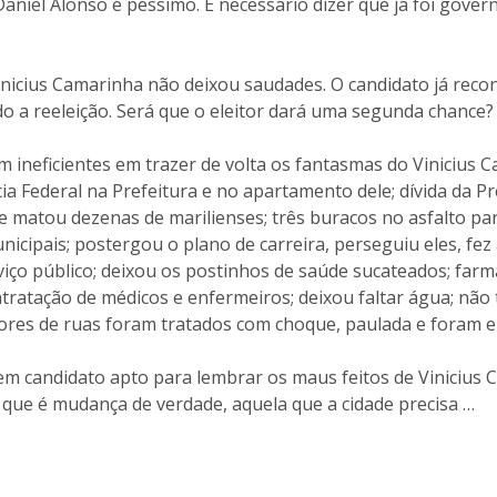
aniel Alonso é péssimo. É necessário dizer que já foi govern
inicius Camarinha não deixou saudades. O candidato já reco
o a reeleição. Será que o eleitor dará uma segunda chance?
 ineficientes em trazer de volta os fantasmas do Vinicius 
 Federal na Prefeitura e no apartamento dele; dívida da Pref
 matou dezenas de marilienses; três buracos no asfalto p
unicipais; postergou o plano de carreira, perseguiu eles, fez
rviço público; deixou os postinhos de saúde sucateados; far
ntratação de médicos e enfermeiros; deixou faltar água; não
es de ruas foram tratados com choque, paulada e foram en
em candidato apto para lembrar os maus feitos de Vinicius 
ue é mudança de verdade, aquela que a cidade precisa …