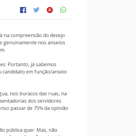
stá na compreensão do desejo
-se genuinamente nos anseios
am.
ses. Portanto, já sabemos
u candidato em função/anseio
água, nos buracos das ruas, na
osentadorias dos servidores
lonso passar de 75% da opinião
o pública quer. Mas, não