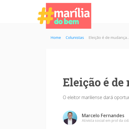
Home
Colunistas
Eleição é de mudança…
Eleição é de
O eleitor mariliense dará opor
Marcelo Fernandes
Ativista social em prol da ci