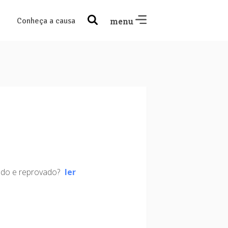
Conheça a causa
menu
tado e reprovado?
ler