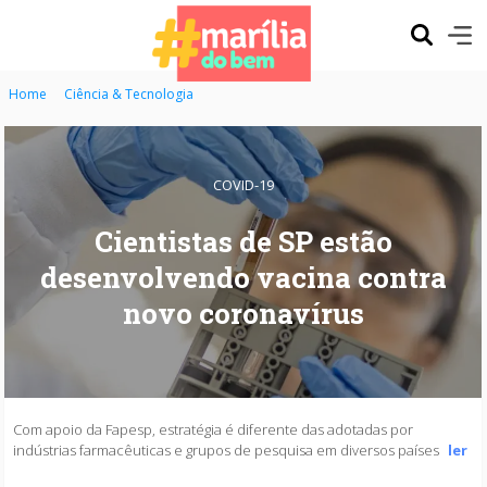
Home
Ciência & Tecnologia
COVID-19
Cientistas de SP estão
desenvolvendo vacina contra
novo coronavírus
Com apoio da Fapesp, estratégia é diferente das adotadas por
indústrias farmacêuticas e grupos de pesquisa em diversos países
ler